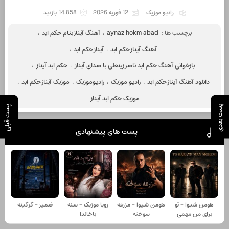
رادیو موزیک
12 فوریه 2026
14,858 بازدید
برچسب ها :
aynaz hokm abad
،
آهنگ آیناز بنام حکم ابد
،
آهنگ آیناز حکم ابد
،
آیناز حکم ابد
،
بازخوانی آهنگ حکم ابد ناصر زینعلی با صدای آیناز
،
حکم ابد آیناز
،
دانلود آهنگ آیناز حکم ابد
،
رادیو موزیک
،
رادیوموزیک
،
موزیک آیناز حکم ابد
،
موزیک حکم ابد آیناز
پست بعدی
پست قبلی
پست های پیشنهادی
هومن شیوا - تو
هومن شیوا - مزرعه
رویا موزیک - سنه
ضمیر - گرگینه
برای من مهمی
سوخته
باخاندا