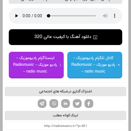
دانلود آهنگ با کیفیت عالی 320
کانال تلگرام رادیوموزیک -
اینستاگرام رادیوموزیک -
رادیو موزیک - Radiomusic
رادیو موزیک - Radiomusic
- radio music
- radio music
اشتراک گذاری در شبکه های اجتماعی
تویتر
فیسوک
لینکدین
واتساپ
تلگرام
لینک کوتاه مطلب