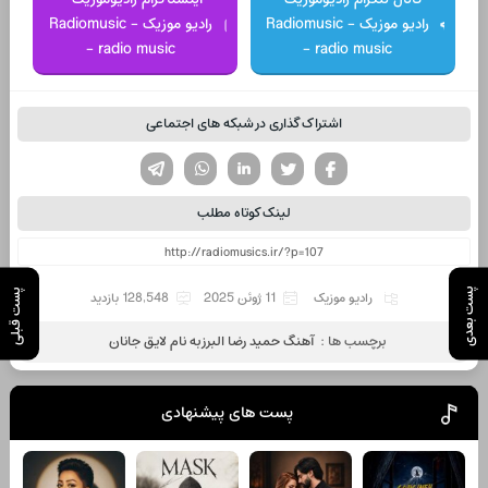
رادیو موزیک - Radiomusic
رادیو موزیک - Radiomusic
- radio music
- radio music
اشتراک گذاری در شبکه های اجتماعی
تویتر
فیسوک
لینکدین
واتساپ
تلگرام
لینک کوتاه مطلب
پست بعدی
پست قبلی
رادیو موزیک
11 ژوئن 2025
128,548 بازدید
برچسب ها :
آهنگ حمید رضا البرز به نام لایق جانان
پست های پیشنهادی