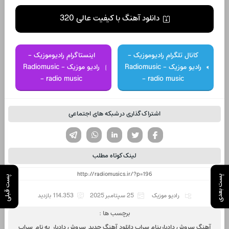
دانلود آهنگ با کیفیت عالی 320
کانال تلگرام رادیوموزیک -
اینستاگرام رادیوموزیک -
رادیو موزیک - Radiomusic
رادیو موزیک - Radiomusic
- radio music
- radio music
اشتراک گذاری در شبکه های اجتماعی
تویتر
فیسوک
لینکدین
واتساپ
تلگرام
لینک کوتاه مطلب
پست بعدی
پست قبلی
رادیو موزیک
25 سپتامبر 2025
114,353 بازدید
برچسب ها :
آهنگ سروش دادیار بنام سراب دانلود آهنگ جدید سروش دادیار به نام سراب