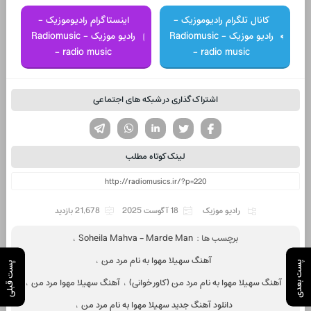
کانال تلگرام رادیوموزیک -
اینستاگرام رادیوموزیک -
رادیو موزیک - Radiomusic
رادیو موزیک - Radiomusic
- radio music
- radio music
اشتراک گذاری در شبکه های اجتماعی
تویتر
فیسوک
لینکدین
واتساپ
تلگرام
لینک کوتاه مطلب
رادیو موزیک
18 آگوست 2025
21,678 بازدید
برچسب ها :
Soheila Mahva - Marde Man
،
آهنگ سهیلا مهوا به نام مرد من
،
پست بعدی
پست قبلی
آهنگ سهیلا مهوا به نام مرد من (کاور خوانی)
،
آهنگ سهیلا مهوا مرد من
،
دانلود آهنگ جدید سهیلا مهوا به نام مرد من
،