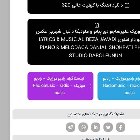
دانلود آهنگ با کیفیت عالی 320
موزیک علیرضاجوادی پیانو و ملودیکا دانیال شهرتی عکس
استودیو دارالفنون LYRICS & MUSIC ALIREZA JAVADI
PIANO & MELODACA DANIAL SHOHRATI P
STUDIO DAROLFUNUN
ام رادیوموزیک - رادیو
اینستاگرام رادیوموزیک - رادیو
موزیک - Radiomusic - radio
موزیک - Radiomusic - radio
music
music
اشتراک گذاری در شبکه های اجتماعی
تویتر
فیسوک
لینکدین
واتساپ
تلگرام
لینک کوتاه مطلب