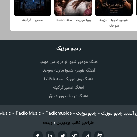
هومن شیوا - مزرعه
رویا موزیک - سنه باخاندا
ضمیر - گرگینه
سوخته
رادیو موزیک
آهنگ هومن شیوا تو برای من مهمی
آهنگ هومن شیوا مزرعه سوخته
آهنگ رویا موزیک سنه باخاندا
آهنگ ضمیر گرگینه
آهنگ مرسا بدون عشق
RadioMusic - Radio Music - Radiom دانلود آهنگ جدید در رادیو موزیک
طراحی قالب وردپرس
:
وبیت
آپارات
تلگرام
تويتر
اینستاگرام
لینکدین
فيسب