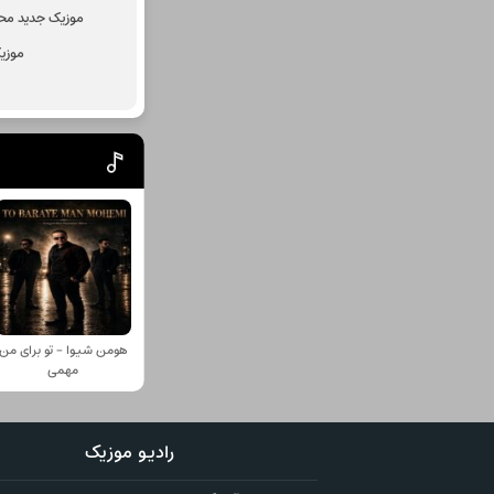
موزیک جدید مح
موزی
هومن شیوا - تو برای من
مهمی
رادیو موزیک