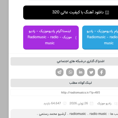
دانلود آهنگ با کیفیت عالی 320
ام رادیوموزیک - رادیو
اینستاگرام رادیوموزیک - رادیو
موزیک - Radiomusic - radio
موزیک - Radiomusic - radio
music
music
اشتراک گذاری در شبکه های اجتماعی
تویتر
فیسوک
لینکدین
واتساپ
تلگرام
لینک کوتاه مطلب
رادیو موزیک
26 ژوئن 2026
64,647 بازدید
ب ها :
radio music
،
radiomusic
،
آرشیو محمد رستمی
،