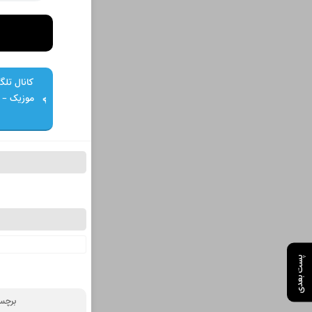
کانال تلگر
پست بعدی
برچس