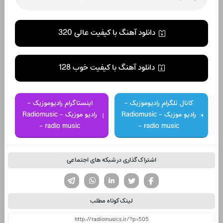
دانلود آهنگ با کیفیت عالی 320
دانلود آهنگ با کیفیت خوب 128
کانال تلگرام رادیوموزیک -
اینستاگرام رادیوموزیک -
رادیو موزیک - Radiomusic
رادیو موزیک - Radiomusic
- radio music
- radio music
اشتراک گذاری در شبکه های اجتماعی
تویتر
فیسوک
لینکدین
واتساپ
تلگرام
لینک کوتاه مطلب