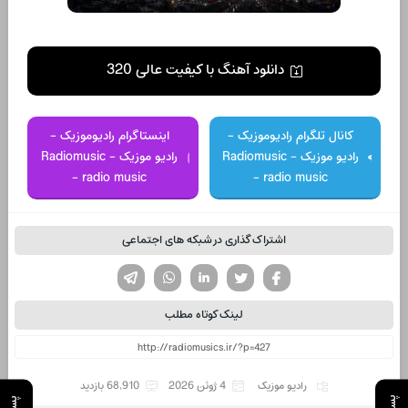
دانلود آهنگ با کیفیت عالی 320
کانال تلگرام رادیوموزیک -
اینستاگرام رادیوموزیک -
رادیو موزیک - Radiomusic
رادیو موزیک - Radiomusic
- radio music
- radio music
اشتراک گذاری در شبکه های اجتماعی
تویتر
فیسوک
لینکدین
واتساپ
تلگرام
لینک کوتاه مطلب
رادیو موزیک
4 ژوئن 2026
68,910 بازدید