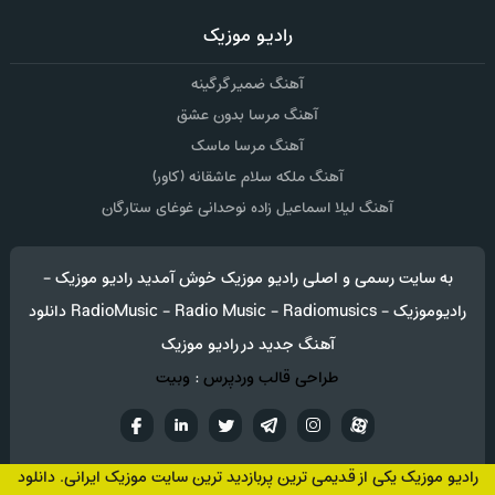
رادیو موزیک
آهنگ ضمیر گرگینه
آهنگ مرسا بدون عشق
آهنگ مرسا ماسک
آهنگ ملکه سلام عاشقانه (کاور)
آهنگ لیلا اسماعیل زاده نوحدانی غوغای ستارگان
به سایت رسمی و اصلی رادیو موزیک خوش آمدید رادیو موزیک -
رادیوموزیک - RadioMusic - Radio Music - Radiomusics دانلود
آهنگ جدید در رادیو موزیک
طراحی قالب وردپرس
:
وبیت
آپارات
تلگرام
تويتر
اینستاگرام
لینکدین
فيسب
رادیو موزیک یکی از قدیمی ترین پربازدید ترین سایت موزیک ایرانی. دانلود