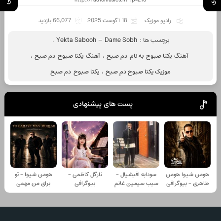
رادیو موزیک
18 آگوست 2025
66,077 بازدید
برچسب ها :
Yekta Sabooh – Dame Sobh
،
آهنگ یکتا صبوح به نام دم صبح
،
آهنگ یکتا صبوح دم صبح
،
موزیک یکتا صبوح دم صبح
،
یکتا صبوح دم صبح
پست های پیشنهادی
هومن شیوا هومن
سودابه افیشیال -
نارگل کاظمی -
هومن شیوا - تو
طاهری - بیوگرافی
سیب سیمین غانم
بیوگرافی
برای من مهمی