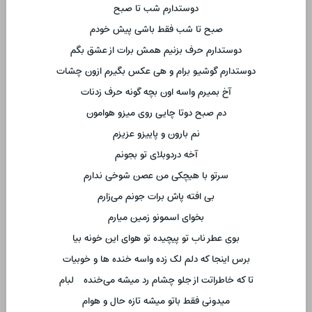
دوستدارم شب تا صبح
صبح تا شب فقط باشی پیش خودم
دوستدارم حرف بزنیم همش برات از عشق بگم
دوستدارم گوشیو برام و هی عکس بگیرم ازون چشات
آخ بمیرم واسه اون بچه گونه حرف زدنات
دم صبح دوتا چایی روی میزو هوامون
نم بارون و پاییزو عزیزم
آخه دردوبلای تو بجونم
سرتو با هیچکی من عصن شوخی ندارم
بی افته پاش برات جونم می‌زارم
بخوای اسمونو زمین میارم
بوی عطر ناب تو پیچیده تو هوای این خونه بیا
برس اینجا که دلم لک زده واسه خنده ها و خوبیات
تا که خاطراتت از جلو چشام رد میشه می‌خنده لبام
میدونی فقط باتو میشه تازه حال و هوام