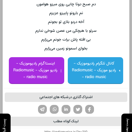
دم صبح دوتا چایی روی میزو هوامون
نم بارونو پاییزو عزیزم
آخه دردو بلای تو بجونم
سرتو با هیچکی من عصن شوخی ندارم
بی افته پاش برات جونم می‌زارم
بخوای اسمونو زمین می‌زارم
کانال تلگرام رادیوموزیک -
اینستاگرام رادیوموزیک -
رادیو موزیک - Radiomusic
رادیو موزیک - Radiomusic
- radio music
- radio music
اشتراک گذاری در شبکه های اجتماعی
تویتر
فیسوک
لینکدین
واتساپ
تلگرام
لینک کوتاه مطلب
پست بعدی
پست قبلی