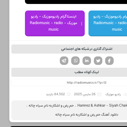
ام رادیوموزیک - رادیو
اینستاگرام رادیوموزیک - رادیو
موزیک - Radiomusic - radio
موزیک - Radiomusic - radio
music
music
اشتراک گذاری در شبکه های اجتماعی
تویتر
فیسوک
لینکدین
واتساپ
تلگرام
لینک کوتاه مطلب
رادیو موزیک
26 مارس 2025
84,502 بازدید
Hamrez & Ashkar – Siyah Chal
،
حم رض و اشکار به نام سیاه چاله
،
دانلود آهنگ حم رض و اشکار به نام سیاه چاله