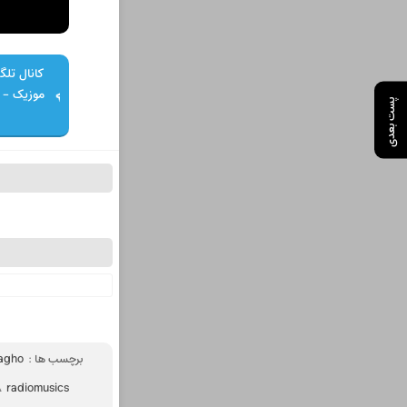
کانال تلگر
پست بعدی
برچسب ها :
agho
،
radiomusics