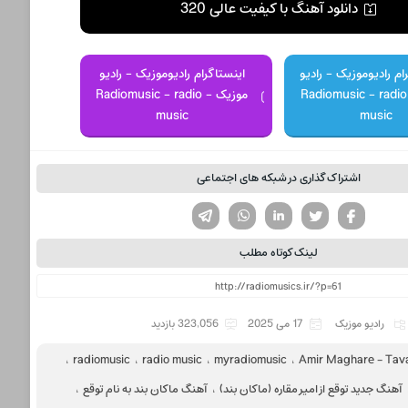
دانلود آهنگ با کیفیت عالی 320
ام رادیوموزیک - رادیو
اینستاگرام رادیوموزیک - رادیو
موزیک - Radiomusic - radio
موزیک - Radiomusic - radio
music
music
اشتراک گذاری در شبکه های اجتماعی
تویتر
فیسوک
لینکدین
واتساپ
تلگرام
لینک کوتاه مطلب
رادیو موزیک
17 می 2025
323,056 بازدید
،
radiomusic
،
radio music
،
myradiomusic
،
Amir Maghare - Tav
آهنگ جدید توقع از امیر مقاره (ماکان بند)
،
آهنگ ماکان بند به نام توقع
،