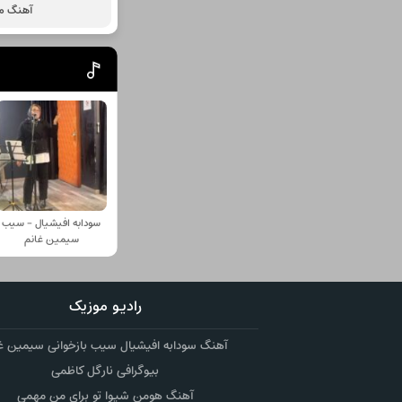
آهنگ ما
سودابه افیشیال - سیب
سیمین غانم
رادیو موزیک
آهنگ سودابه افیشیال سیب بازخوانی سیمین غ
بیوگرافی نارگل کاظمی
آهنگ هومن شیوا تو برای من مهمی