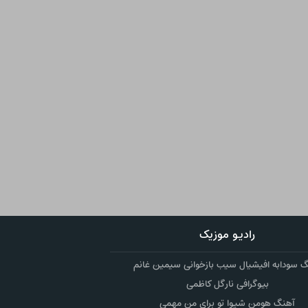
رادیو موزیک
 سودابه افیشیال سیب بازخوانی سیمین غانم
بیوگرافی نارگل کاظمی
آهنگ هومن شیوا تو برای من مهمی