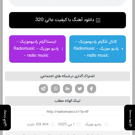
دانلود آهنگ با کیفیت عالی 320
کانال تلگرام رادیوموزیک -
اینستاگرام رادیوموزیک -
رادیو موزیک - Radiomusic
رادیو موزیک - Radiomusic
- radio music
- radio music
اشتراک گذاری در شبکه های اجتماعی
تویتر
فیسوک
لینکدین
واتساپ
تلگرام
لینک کوتاه مطلب
پست بعدی
پست قبلی
رادیو موزیک
1 می 2025
128,404 بازدید