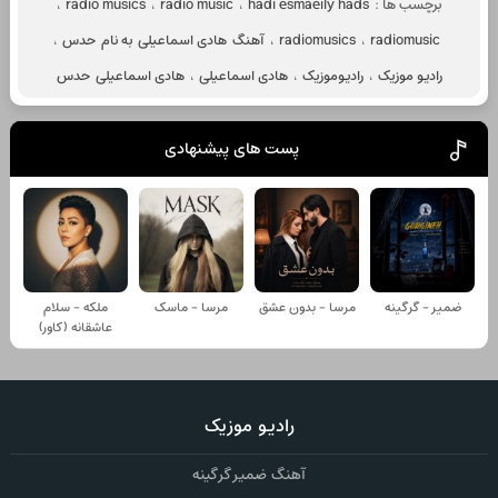
برچسب ها :
hadi esmaeily hads
،
radio music
،
radio musics
،
radiomusic
،
radiomusics
،
آهنگ هادی اسماعیلی به نام حدس
،
رادیو موزیک
،
رادیوموزیک
،
هادی اسماعیلی
،
هادی اسماعیلی حدس
پست های پیشنهادی
ضمیر - گرگینه
مرسا - بدون عشق
مرسا - ماسک
ملکه - سلام
عاشقانه (کاور)
رادیو موزیک
آهنگ ضمیر گرگینه