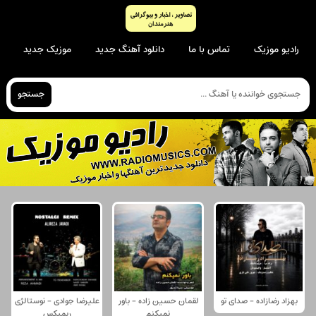
رادیو موزیک
تماس با ما
دانلود آهنگ جدید
موزیک جدید
جستجو
بهزاد رضازاده - صدای تو
لقمان حسین زاده - باور
علیرضا جوادی - نوستالژی
نمیکنم
ریمیکس