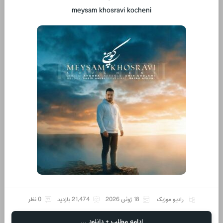
meysam khosravi kocheni
رادیو موزیک
18 ژوئن 2026
21,474 بازدید
0 نظر
ادامه مطلب + دانلود ...