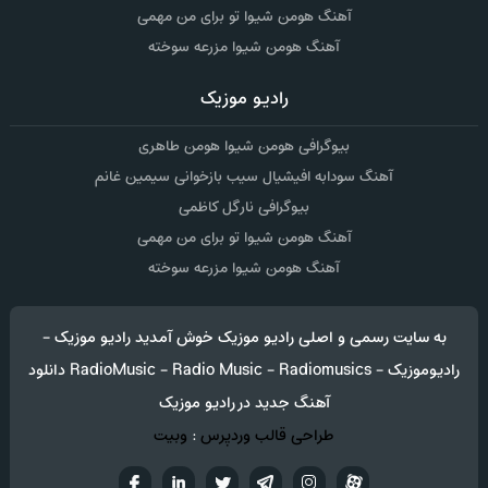
آهنگ هومن شیوا تو برای من مهمی
آهنگ هومن شیوا مزرعه سوخته
رادیو موزیک
بیوگرافی هومن شیوا هومن طاهری
آهنگ سودابه افیشیال سیب بازخوانی سیمین غانم
بیوگرافی نارگل کاظمی
آهنگ هومن شیوا تو برای من مهمی
آهنگ هومن شیوا مزرعه سوخته
به سایت رسمی و اصلی رادیو موزیک خوش آمدید رادیو موزیک -
رادیوموزیک - RadioMusic - Radio Music - Radiomusics دانلود
آهنگ جدید در رادیو موزیک
طراحی قالب وردپرس
:
وبیت
آپارات
تلگرام
تويتر
اینستاگرام
لینکدین
فيسب