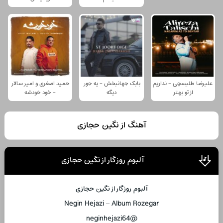
علیرضا طلیسچی - نداریم
بابک جهانبخش - یه جور
حمید اصغری و امیر سالار
از تو بهتر
دیگه
- خود خودشه
آهنگ از نگین حجازی
آلبوم روزگار از نگین حجازی
آلبوم روزگار از نگین حجازی
Negin Hejazi – Album Rozegar
@neginhejazi64