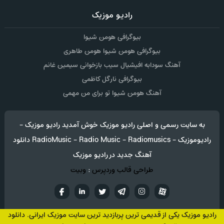
رادیو موزیک
بیوگرافی هومن شیوا
بیوگرافی هومن شیوا هومن طاهری
آهنگ سودابه افیشیال سیب بازخوانی سیمین غانم
بیوگرافی نارگل کاظمی
آهنگ هومن شیوا تو برای من مهمی
به سایت رسمی و اصلی رادیو موزیک خوش آمدید رادیو موزیک -
رادیوموزیک - RadioMusic - Radio Music - Radiomusics دانلود
آهنگ جدید در رادیو موزیک
طراحی قالب وردپرس
:
وبیت
آپارات
تلگرام
تويتر
اینستاگرام
لینکدین
فيسب
رادیو موزیک یکی از قدیمی ترین پربازدید ترین سایت موزیک ایرانی. دانلود