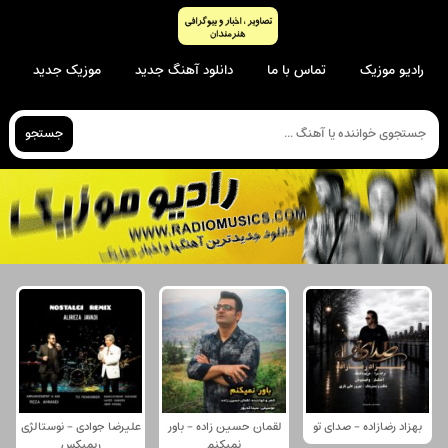
رادیو موزیک
تماس با ما
دانلود آهنگ جدید
موزیک جدید
جستجو
بهزاد رضازاده - صدای تو
لقمان حسین زاده - باور
علیرضا جوادی - نوستالژی
نمیکنم
ریمیکس