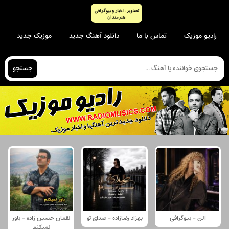
رادیو موزیک
تماس با ما
دانلود آهنگ جدید
موزیک جدید
جستجو
الن - بیوگرافی
بهزاد رضازاده - صدای تو
لقمان حسین زاده - باور
نمیکنم