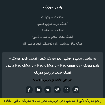
رادیو موزیک
آهنگ ضمیر گرگینه
آهنگ مرسا بدون عشق
آهنگ مرسا ماسک
آهنگ ملکه سلام عاشقانه (کاور)
آهنگ لیلا اسماعیل زاده نوحدانی غوغای ستارگان
به سایت رسمی و اصلی رادیو موزیک خوش آمدید رادیو موزیک -
رادیوموزیک - RadioMusic - Radio Music - Radiomusics دانلود
آهنگ جدید در رادیو موزیک
طراحی قالب وردپرس
:
وبیت
آپارات
تلگرام
تويتر
اینستاگرام
لینکدین
فيسب
رادیو موزیک یکی از قدیمی ترین پربازدید ترین سایت موزیک ایرانی. دانلود