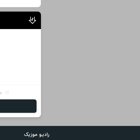
را
رادیو موزیک