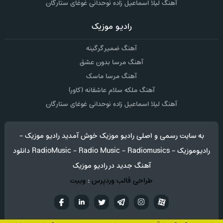
آهنگ لیلا اسماعیل زاده نوحدانی غوغای ستارگان
رادیو موزیک
آهنگ ضمیر گرگینه
آهنگ مرسا بدون عشق
آهنگ مرسا ماسک
آهنگ ملکه سلام عاشقانه (کاور)
آهنگ لیلا اسماعیل زاده نوحدانی غوغای ستارگان
به سایت رسمی و اصلی رادیو موزیک خوش آمدید رادیو موزیک -
رادیوموزیک - RadioMusic - Radio Music - Radiomusics دانلود
آهنگ جدید در رادیو موزیک
طراحی قالب وردپرس
:
وبیت
آپارات
تلگرام
تويتر
اینستاگرام
لینکدین
فيسب