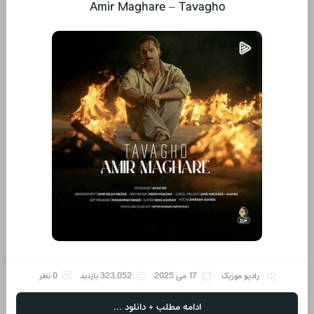
Amir Maghare – Tavagho
رادیو موزیک
17 می 2025
323,052 بازدید
0 نظر
ادامه مطلب + دانلود ...