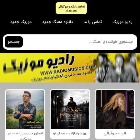
رادیو موزیک
تماس با ما
دانلود آهنگ جدید
موزیک جدید
جستجو
الن - بیوگرافی
بهزاد رضازاده - صدای تو
لقمان حسین زاده - باور
نمیکنم