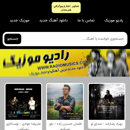
رادیو موزیک
تماس با ما
دانلود آهنگ جدید
موزیک جدید
جستجو
بهزاد رضازاده - صدای تو
لقمان حسین زاده - باور
علیرضا جوادی - نوستالژی
نمیکنم
ریمیکس