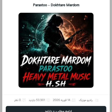
Parastoo – Dokhtare Mardom
رادیو موزیک
14 فوریه 2026
53,901 بازدید
0 نظر
ادامه مطلب + دانلود ...