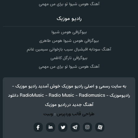
آهنگ هومن شیوا تو برای من مهمی
رادیو موزیک
بیوگرافی هومن شیوا
بیوگرافی هومن شیوا هومن طاهری
آهنگ سودابه افیشیال سیب بازخوانی سیمین غانم
بیوگرافی نارگل کاظمی
آهنگ هومن شیوا تو برای من مهمی
به سایت رسمی و اصلی رادیو موزیک خوش آمدید رادیو موزیک -
رادیوموزیک - RadioMusic - Radio Music - Radiomusics دانلود
آهنگ جدید در رادیو موزیک
طراحی قالب وردپرس
:
وبیت
آپارات
تلگرام
تويتر
اینستاگرام
لینکدین
فيسب