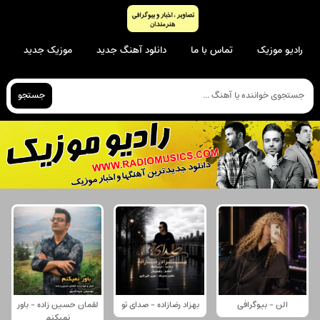
رادیو موزیک
تماس با ما
دانلود آهنگ جدید
موزیک جدید
جستجو
الن - بیوگرافی
بهزاد رضازاده - صدای تو
لقمان حسین زاده - باور
نمیکنم