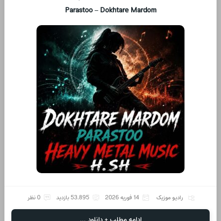
Parastoo – Dokhtare Mardom
رادیو موزیک
14 فوریه 2026
53,895 بازدید
0 نظر
ادامه مطلب + دانلود ...