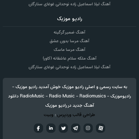
آهنگ لیلا اسماعیل زاده نوحدانی غوغای ستارگان
رادیو موزیک
آهنگ ضمیر گرگینه
آهنگ مرسا بدون عشق
آهنگ مرسا ماسک
آهنگ ملکه سلام عاشقانه (کاور)
آهنگ لیلا اسماعیل زاده نوحدانی غوغای ستارگان
به سایت رسمی و اصلی رادیو موزیک خوش آمدید رادیو موزیک -
رادیوموزیک - RadioMusic - Radio Music - Radiomusics دانلود
آهنگ جدید در رادیو موزیک
طراحی قالب وردپرس
:
وبیت
آپارات
تلگرام
تويتر
اینستاگرام
لینکدین
فيسب