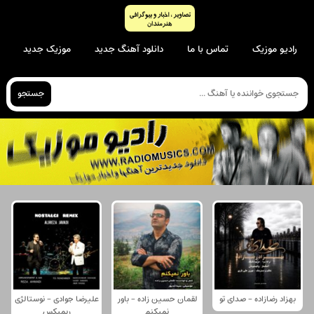
رادیو موزیک
تماس با ما
دانلود آهنگ جدید
موزیک جدید
جستجو
بهزاد رضازاده - صدای تو
لقمان حسین زاده - باور
علیرضا جوادی - نوستالژی
نمیکنم
ریمیکس