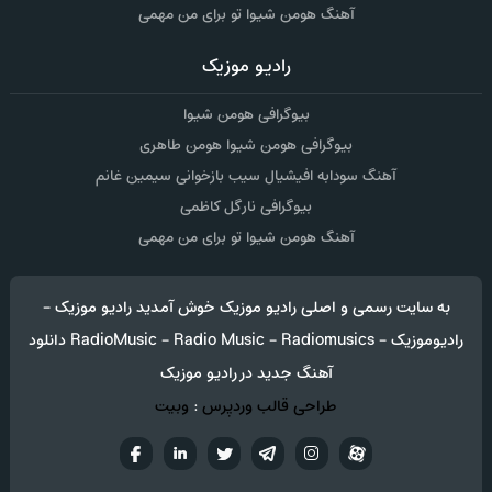
آهنگ هومن شیوا تو برای من مهمی
رادیو موزیک
بیوگرافی هومن شیوا
بیوگرافی هومن شیوا هومن طاهری
آهنگ سودابه افیشیال سیب بازخوانی سیمین غانم
بیوگرافی نارگل کاظمی
آهنگ هومن شیوا تو برای من مهمی
به سایت رسمی و اصلی رادیو موزیک خوش آمدید رادیو موزیک -
رادیوموزیک - RadioMusic - Radio Music - Radiomusics دانلود
آهنگ جدید در رادیو موزیک
طراحی قالب وردپرس
:
وبیت
آپارات
تلگرام
تويتر
اینستاگرام
لینکدین
فيسب