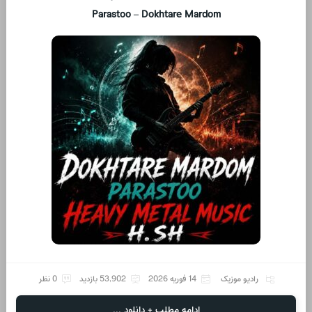
Parastoo – Dokhtare Mardom
رادیو موزیک
14 فوریه 2026
53,902 بازدید
0 نظر
ادامه مطلب + دانلود ...