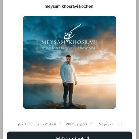
meysam khosravi kocheni
رادیو موزیک
18 ژوئن 2026
21,474 بازدید
0 نظر
ادامه مطلب + دانلود ...