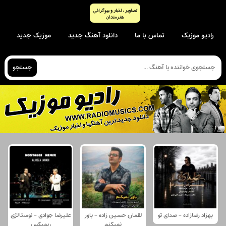
رادیو موزیک
تماس با ما
دانلود آهنگ جدید
موزیک جدید
جستجو
بهزاد رضازاده - صدای تو
لقمان حسین زاده - باور
علیرضا جوادی - نوستالژی
نمیکنم
ریمیکس