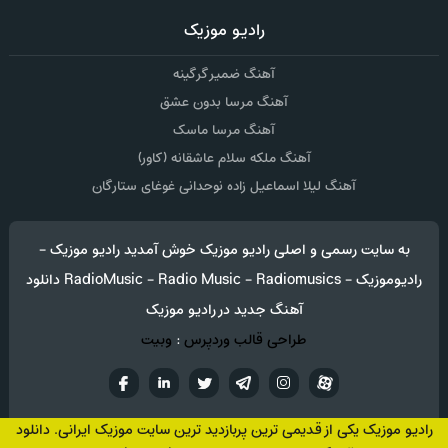
رادیو موزیک
آهنگ ضمیر گرگینه
آهنگ مرسا بدون عشق
آهنگ مرسا ماسک
آهنگ ملکه سلام عاشقانه (کاور)
آهنگ لیلا اسماعیل زاده نوحدانی غوغای ستارگان
به سایت رسمی و اصلی رادیو موزیک خوش آمدید رادیو موزیک -
رادیوموزیک - RadioMusic - Radio Music - Radiomusics دانلود
آهنگ جدید در رادیو موزیک
طراحی قالب وردپرس
:
وبیت
آپارات
تلگرام
تويتر
اینستاگرام
لینکدین
فيسب
رادیو موزیک یکی از قدیمی ترین پربازدید ترین سایت موزیک ایرانی. دانلود