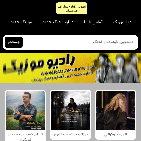
رادیو موزیک
تماس با ما
دانلود آهنگ جدید
موزیک جدید
جستجو
الن - بیوگرافی
بهزاد رضازاده - صدای تو
لقمان حسین زاده - باور
نمیکنم