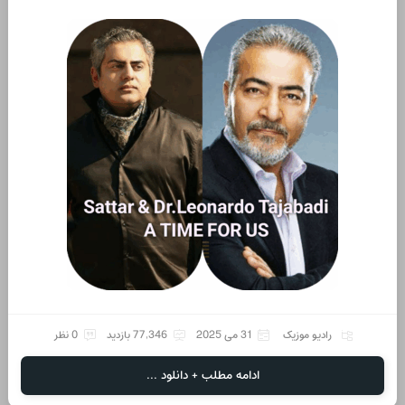
رادیو موزیک
31 می 2025
77,346 بازدید
0 نظر
ادامه مطلب + دانلود ...