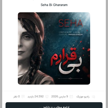
Seha Bi Ghararam
رادیو موزیک
9 مارس 2026
24,592 بازدید
0 نظر
ادامه مطلب + دانلود ...