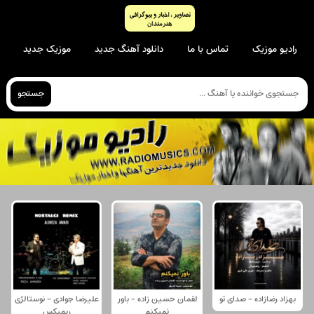
رادیو موزیک
تماس با ما
دانلود آهنگ جدید
موزیک جدید
جستجو
بهزاد رضازاده - صدای تو
لقمان حسین زاده - باور
علیرضا جوادی - نوستالژی
نمیکنم
ریمیکس