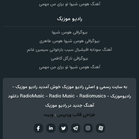
آهنگ هومن شیوا تو برای من مهمی
رادیو موزیک
بیوگرافی هومن شیوا
بیوگرافی هومن شیوا هومن طاهری
آهنگ سودابه افیشیال سیب بازخوانی سیمین غانم
بیوگرافی نارگل کاظمی
آهنگ هومن شیوا تو برای من مهمی
به سایت رسمی و اصلی رادیو موزیک خوش آمدید رادیو موزیک -
رادیوموزیک - RadioMusic - Radio Music - Radiomusics دانلود
آهنگ جدید در رادیو موزیک
طراحی قالب وردپرس
:
وبیت
آپارات
تلگرام
تويتر
اینستاگرام
لینکدین
فيسب