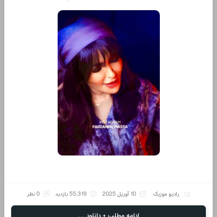
رادیو موزیک
10 آوریل 2025
55,319 بازدید
0 نظر
ادامه مطلب + دانلود ...