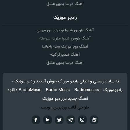
آهنگ مرسا بدون عشق
رادیو موزیک
آهنگ هومن شیوا تو برای من مهمی
آهنگ هومن شیوا مزرعه سوخته
آهنگ رویا موزیک سنه باخاندا
آهنگ ضمیر گرگینه
آهنگ مرسا بدون عشق
به سایت رسمی و اصلی رادیو موزیک خوش آمدید رادیو موزیک -
رادیوموزیک - RadioMusic - Radio Music - Radiomusics دانلود
آهنگ جدید در رادیو موزیک
طراحی قالب وردپرس
:
وبیت
آپارات
تلگرام
تويتر
اینستاگرام
لینکدین
فيسب