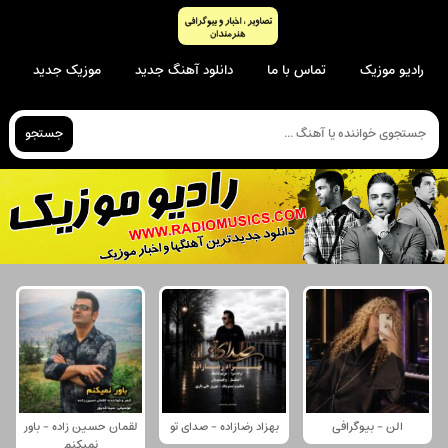
رادیو موزیک
تماس با ما
دانلود آهنگ جدید
موزیک جدید
جستجو
الن - بیوگرافی
بهزاد رضازاده - صدای تو
لقمان حسین زاده - باور
نمیکنم