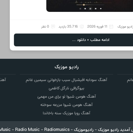
ادیو موزیک
11 فوریه 2026
35,716 بازدید
0 نظر
ادامه مطلب + دانلود ...
رادیو موزیک
انم
آهنگ سودابه افیشیال سیب بازخوانی سیمین غانم
آهنگ
بیوگرافی نارگل کاظمی
آهنگ هومن شیوا تو برای من مهمی
آهنگ هومن شیوا مزرعه سوخته
آهنگ رویا موزیک سنه باخاندا
RadioMusic - Radio Music - Radiom دانلود آهنگ جدید در رادیو موزیک