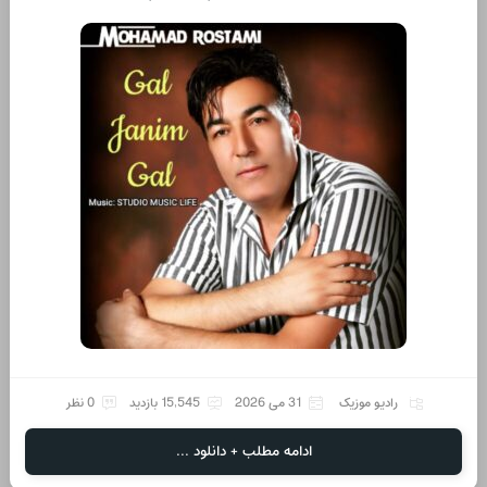
رادیو موزیک
31 می 2026
15,545 بازدید
0 نظر
ادامه مطلب + دانلود ...