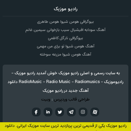
رادیو موزیک
بیوگرافی هومن شیوا هومن طاهری
آهنگ سودابه افیشیال سیب بازخوانی سیمین غانم
بیوگرافی نارگل کاظمی
آهنگ هومن شیوا تو برای من مهمی
آهنگ هومن شیوا مزرعه سوخته
به سایت رسمی و اصلی رادیو موزیک خوش آمدید رادیو موزیک -
رادیوموزیک - RadioMusic - Radio Music - Radiomusics دانلود
آهنگ جدید در رادیو موزیک
طراحی قالب وردپرس
:
وبیت
آپارات
تلگرام
تويتر
اینستاگرام
لینکدین
فيسب
رادیو موزیک یکی از قدیمی ترین پربازدید ترین سایت موزیک ایرانی. دانلود