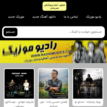
رادیو موزیک
تماس با ما
دانلود آهنگ جدید
موزیک جدید
جستجو
بهزاد رضازاده - صدای تو
لقمان حسین زاده - باور
علیرضا جوادی - نوستالژی
نمیکنم
ریمیکس