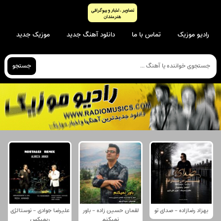
رادیو موزیک
تماس با ما
دانلود آهنگ جدید
موزیک جدید
جستجو
بهزاد رضازاده - صدای تو
لقمان حسین زاده - باور
علیرضا جوادی - نوستالژی
نمیکنم
ریمیکس