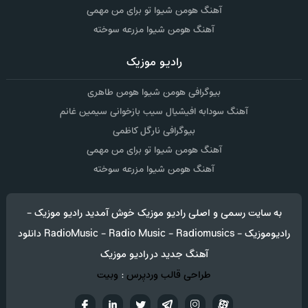
آهنگ هومن شیوا تو برای من مهمی
آهنگ هومن شیوا مزرعه سوخته
رادیو موزیک
بیوگرافی هومن شیوا هومن طاهری
آهنگ سودابه افیشیال سیب بازخوانی سیمین غانم
بیوگرافی نارگل کاظمی
آهنگ هومن شیوا تو برای من مهمی
آهنگ هومن شیوا مزرعه سوخته
به سایت رسمی و اصلی رادیو موزیک خوش آمدید رادیو موزیک -
رادیوموزیک - RadioMusic - Radio Music - Radiomusics دانلود
آهنگ جدید در رادیو موزیک
طراحی قالب وردپرس
:
وبیت
آپارات
تلگرام
تويتر
اینستاگرام
لینکدین
فيسب