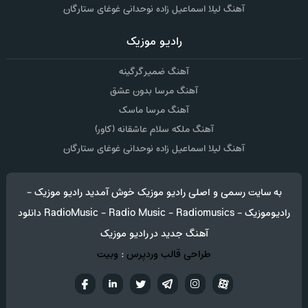
آهنگ لیلا اسماعیل زاده نوحدانی غوغای ستارگان
رادیو موزیک
آهنگ ضمیر گرگینه
آهنگ مرسا بدون عشق
آهنگ مرسا ماسک
آهنگ ملکه سلام عاشقانه (کاور)
آهنگ لیلا اسماعیل زاده نوحدانی غوغای ستارگان
به سایت رسمی و اصلی رادیو موزیک خوش آمدید رادیو موزیک -
رادیوموزیک - RadioMusic - Radio Music - Radiomusics دانلود
آهنگ جدید در رادیو موزیک
طراحی قالب وردپرس
:
وبیت
آپارات
تلگرام
تويتر
اینستاگرام
لینکدین
فيسب