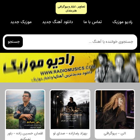
رادیو موزیک
تماس با ما
دانلود آهنگ جدید
موزیک جدید
جستجو
الن - بیوگرافی
بهزاد رضازاده - صدای تو
لقمان حسین زاده - باور
نمیکنم