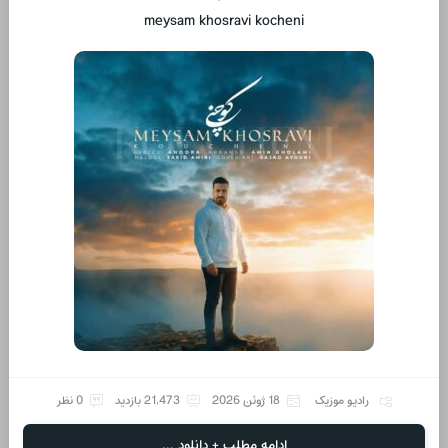
meysam khosravi kocheni
رادیو موزیک
18 ژوئن 2026
21,473 بازدید
0 نظر
ادامه مطلب + دانلود ...