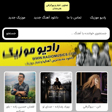
رادیو موزیک
تماس با ما
دانلود آهنگ جدید
موزیک جدید
جستجو
الن - بیوگرافی
بهزاد رضازاده - صدای تو
لقمان حسین زاده - باور
نمیکنم