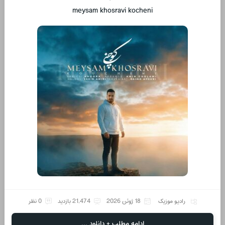
meysam khosravi kocheni
رادیو موزیک
18 ژوئن 2026
21,474 بازدید
0 نظر
ادامه مطلب + دانلود ...