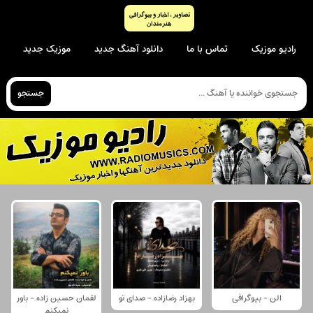
رادیو موزیک
تماس با ما
دانلود آهنگ جدید
موزیک جدید
جستجو
الن - بیوگرافی
بهزاد رضازاده - صدای تو
لقمان حسین زاده - باور
نمیکنم