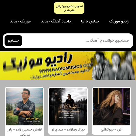
رادیو موزیک
تماس با ما
دانلود آهنگ جدید
موزیک جدید
جستجو
الن - بیوگرافی
بهزاد رضازاده - صدای تو
لقمان حسین زاده - باور
نمیکنم