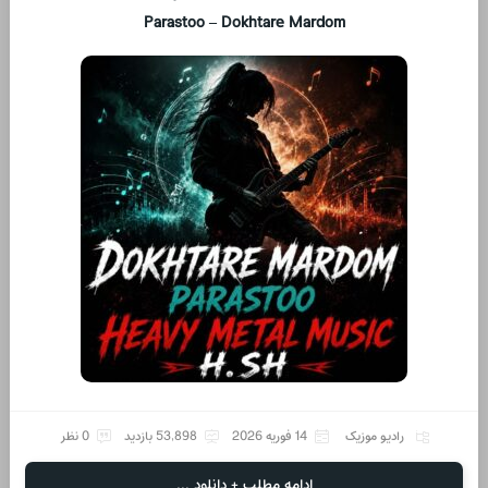
Parastoo – Dokhtare Mardom
رادیو موزیک
14 فوریه 2026
53,898 بازدید
0 نظر
ادامه مطلب + دانلود ...