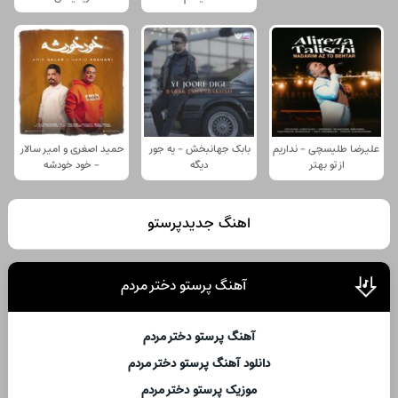
علیرضا طلیسچی - نداریم
بابک جهانبخش - یه جور
حمید اصغری و امیر سالار
از تو بهتر
دیگه
- خود خودشه
اهنگ جدیدپرستو
آهنگ پرستو دختر مردم
آهنگ پرستو دختر مردم
دانلود آهنگ پرستو دختر مردم
موزیک پرستو دختر مردم