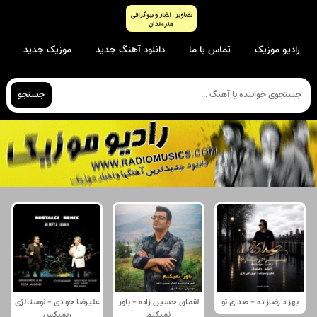
رادیو موزیک
تماس با ما
دانلود آهنگ جدید
موزیک جدید
جستجو
بهزاد رضازاده - صدای تو
لقمان حسین زاده - باور
علیرضا جوادی - نوستالژی
نمیکنم
ریمیکس