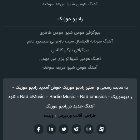
آهنگ هومن شیوا مزرعه سوخته
رادیو موزیک
بیوگرافی هومن شیوا هومن طاهری
آهنگ سودابه افیشیال سیب بازخوانی سیمین غانم
بیوگرافی نارگل کاظمی
آهنگ هومن شیوا تو برای من مهمی
آهنگ هومن شیوا مزرعه سوخته
به سایت رسمی و اصلی رادیو موزیک خوش آمدید رادیو موزیک -
رادیوموزیک - RadioMusic - Radio Music - Radiomusics دانلود
آهنگ جدید در رادیو موزیک
طراحی قالب وردپرس
:
وبیت
آپارات
تلگرام
تويتر
اینستاگرام
لینکدین
فيسب