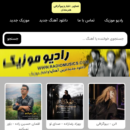
رادیو موزیک
تماس با ما
دانلود آهنگ جدید
موزیک جدید
جستجو
الن - بیوگرافی
بهزاد رضازاده - صدای تو
لقمان حسین زاده - باور
نمیکنم