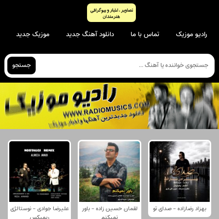
رادیو موزیک
تماس با ما
دانلود آهنگ جدید
موزیک جدید
جستجو
بهزاد رضازاده - صدای تو
لقمان حسین زاده - باور
علیرضا جوادی - نوستالژی
نمیکنم
ریمیکس