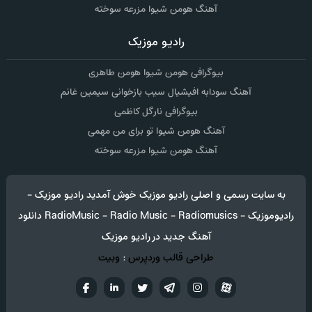
آهنگ هومن شیوا مزرعه سوخته
رادیو موزیک
بیوگرافی هومن شیوا هومن طاهری
آهنگ سودابه افیشیال سیب بازخوانی سیمین غانم
بیوگرافی نارگل کاظمی
آهنگ هومن شیوا تو برای من مهمی
آهنگ هومن شیوا مزرعه سوخته
به سایت رسمی و اصلی رادیو موزیک خوش آمدید رادیو موزیک -
رادیوموزیک - RadioMusic - Radio Music - Radiomusics دانلود
آهنگ جدید در رادیو موزیک
طراحی قالب وردپرس
:
وبیت
آپارات
تلگرام
تويتر
اینستاگرام
لینکدین
فيسب