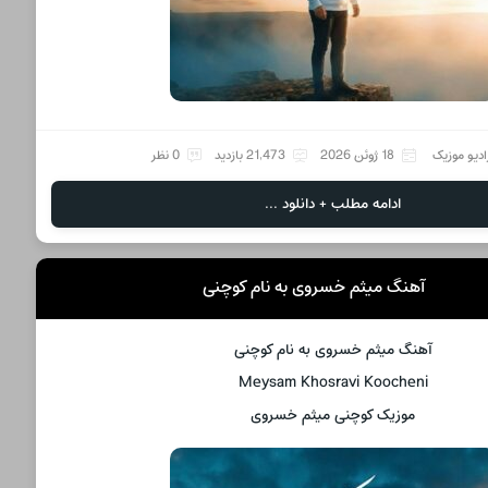
ادیو موزیک
18 ژوئن 2026
21,473 بازدید
0 نظر
ادامه مطلب + دانلود ...
آهنگ میثم خسروی به نام کوچنی
آهنگ میثم خسروی به نام کوچنی
Meysam Khosravi Koocheni
موزیک کوچنی میثم خسروی