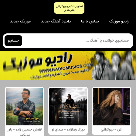
رادیو موزیک
تماس با ما
دانلود آهنگ جدید
موزیک جدید
جستجو
الن - بیوگرافی
بهزاد رضازاده - صدای تو
لقمان حسین زاده - باور
نمیکنم