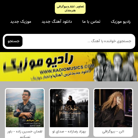
رادیو موزیک
تماس با ما
دانلود آهنگ جدید
موزیک جدید
جستجو
الن - بیوگرافی
بهزاد رضازاده - صدای تو
لقمان حسین زاده - باور
نمیکنم