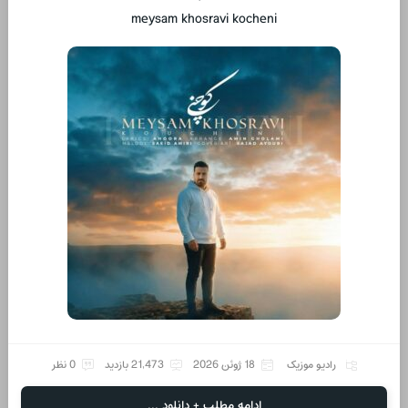
meysam khosravi kocheni
رادیو موزیک
18 ژوئن 2026
21,473 بازدید
0 نظر
ادامه مطلب + دانلود ...