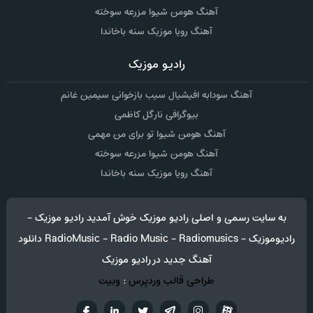
آهنگ هومن شیوا مزرعه سوخته
آهنگ رویا موزیک سنه باخاندا
رادیو موزیک
آهنگ سودابه افیشیال سیب بازخوانی سیمین غانم
بیوگرافی نارگل کاظمی
آهنگ هومن شیوا تو برای من مهمی
آهنگ هومن شیوا مزرعه سوخته
آهنگ رویا موزیک سنه باخاندا
به سایت رسمی و اصلی رادیو موزیک خوش آمدید رادیو موزیک -
رادیوموزیک - RadioMusic - Radio Music - Radiomusics دانلود
آهنگ جدید در رادیو موزیک
طراحی قالب وردپرس
:
وبیت
آپارات
تلگرام
تويتر
اینستاگرام
لینکدین
فيسب