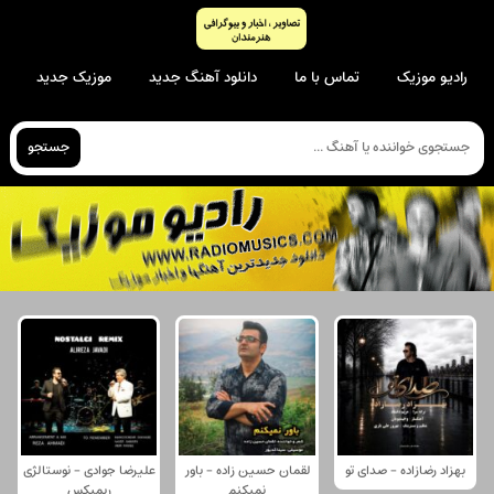
رادیو موزیک
تماس با ما
دانلود آهنگ جدید
موزیک جدید
جستجو
بهزاد رضازاده - صدای تو
لقمان حسین زاده - باور
علیرضا جوادی - نوستالژی
نمیکنم
ریمیکس