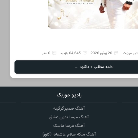
دیو موزیک
26 ژوئن 2026
64,645 بازدید
0 نظر
ادامه مطلب + دانلود ...
رادیو موزیک
آهنگ ضمیر گرگینه
آهنگ مرسا بدون عشق
آهنگ مرسا ماسک
آهنگ ملکه سلام عاشقانه (کاور)