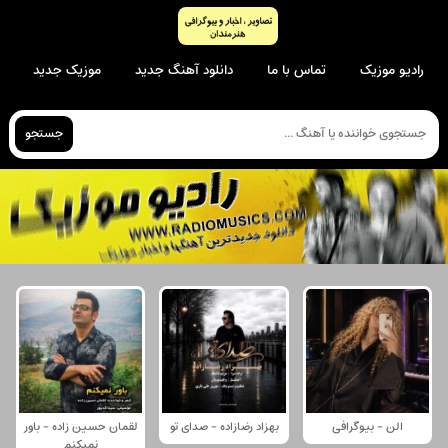
رادیو موزیک
تماس با ما
دانلود آهنگ جدید
موزیک جدید
جستجو
الن - بیوگرافی
بهزاد رضازاده - صدای تو
لقمان حسین زاده - باور
نمیکنم