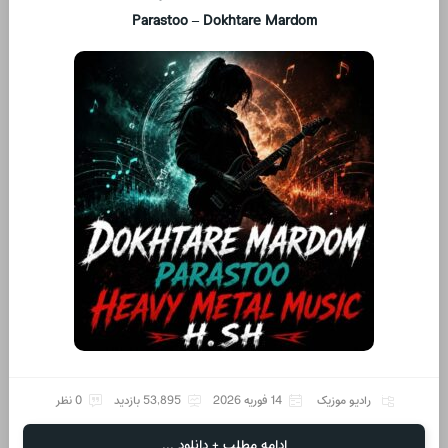
Parastoo – Dokhtare Mardom
رادیو موزیک
14 فوریه 2026
53,895 بازدید
0 نظر
ادامه مطلب + دانلود ...