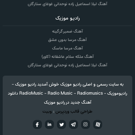
آهنگ لیلا اسماعیل زاده نوحدانی غوغای ستارگان
رادیو موزیک
آهنگ ضمیر گرگینه
آهنگ مرسا بدون عشق
آهنگ مرسا ماسک
آهنگ ملکه سلام عاشقانه (کاور)
آهنگ لیلا اسماعیل زاده نوحدانی غوغای ستارگان
به سایت رسمی و اصلی رادیو موزیک خوش آمدید رادیو موزیک -
رادیوموزیک - RadioMusic - Radio Music - Radiomusics دانلود
آهنگ جدید در رادیو موزیک
طراحی قالب وردپرس
:
وبیت
آپارات
تلگرام
تويتر
اینستاگرام
لینکدین
فيسب