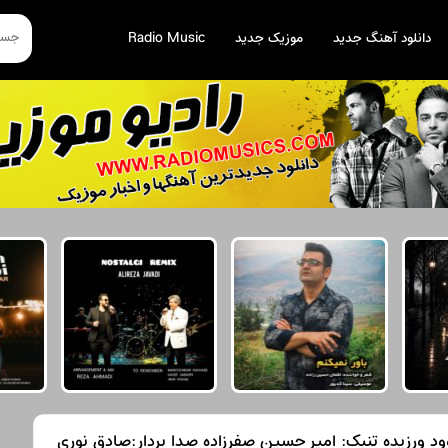
دانلود آهنگ جدید
موزیک جدید
Radio Music
وود ورزیده تنبک: امیر حسین صفرزاده صدا بردار:صادق نوری