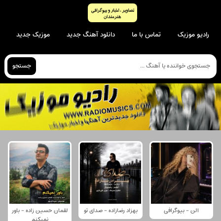
رادیو موزیک
تماس با ما
دانلود آهنگ جدید
موزیک جدید
جستجو
الن - بیوگرافی
بهزاد رضازاده - صدای تو
لقمان حسین زاده - باور
نمیکنم