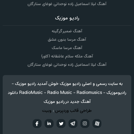
آهنگ لیلا اسماعیل زاده نوحدانی غوغای ستارگان
رادیو موزیک
آهنگ ضمیر گرگینه
آهنگ مرسا بدون عشق
آهنگ مرسا ماسک
آهنگ ملکه سلام عاشقانه (کاور)
آهنگ لیلا اسماعیل زاده نوحدانی غوغای ستارگان
به سایت رسمی و اصلی رادیو موزیک خوش آمدید رادیو موزیک -
رادیوموزیک - RadioMusic - Radio Music - Radiomusics دانلود
آهنگ جدید در رادیو موزیک
طراحی قالب وردپرس
:
وبیت
آپارات
تلگرام
تويتر
اینستاگرام
لینکدین
فيسب