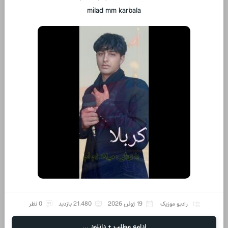
milad mm karbala
رادیو موزیک
19 ژوئن 2026
21,480 بازدید
0 نظر
ادامه مطلب + دانلود ...