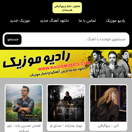
رادیو موزیک
تماس با ما
دانلود آهنگ جدید
موزیک جدید
جستجو
الن - بیوگرافی
بهزاد رضازاده - صدای تو
لقمان حسین زاده - باور
نمیکنم