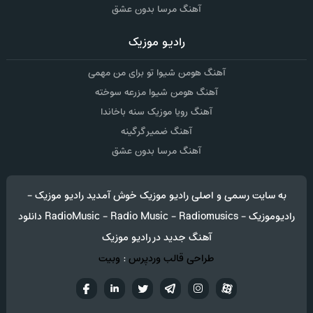
آهنگ مرسا بدون عشق
رادیو موزیک
آهنگ هومن شیوا تو برای من مهمی
آهنگ هومن شیوا مزرعه سوخته
آهنگ رویا موزیک سنه باخاندا
آهنگ ضمیر گرگینه
آهنگ مرسا بدون عشق
به سایت رسمی و اصلی رادیو موزیک خوش آمدید رادیو موزیک -
رادیوموزیک - RadioMusic - Radio Music - Radiomusics دانلود
آهنگ جدید در رادیو موزیک
طراحی قالب وردپرس
:
وبیت
آپارات
تلگرام
تويتر
اینستاگرام
لینکدین
فيسب