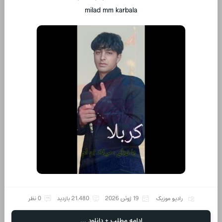
milad mm karbala
رادیو موزیک
19 ژوئن 2026
21,480 بازدید
0 نظر
ادامه مطلب + دانلود ...