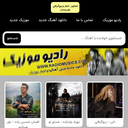
رادیو موزیک
تماس با ما
دانلود آهنگ جدید
موزیک جدید
جستجو
الن - بیوگرافی
بهزاد رضازاده - صدای تو
لقمان حسین زاده - باور
نمیکنم