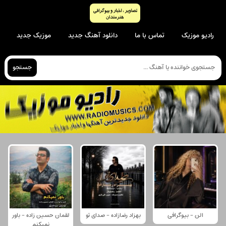
رادیو موزیک
تماس با ما
دانلود آهنگ جدید
موزیک جدید
جستجو
الن - بیوگرافی
بهزاد رضازاده - صدای تو
لقمان حسین زاده - باور
نمیکنم