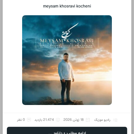
meysam khosravi kocheni
رادیو موزیک
18 ژوئن 2026
21,474 بازدید
0 نظر
ادامه مطلب + دانلود ...