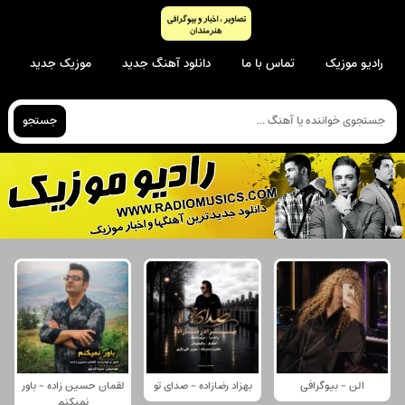
رادیو موزیک
تماس با ما
دانلود آهنگ جدید
موزیک جدید
جستجو
الن - بیوگرافی
بهزاد رضازاده - صدای تو
لقمان حسین زاده - باور
نمیکنم