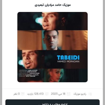
موزیک حامد مرادیان تبعیدی
رادیو موزیک
18 می 2025
128,413 بازدید
0 نظر
ادامه مطلب + دانلود ...