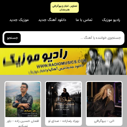
رادیو موزیک
تماس با ما
دانلود آهنگ جدید
موزیک جدید
جستجو
الن - بیوگرافی
بهزاد رضازاده - صدای تو
لقمان حسین زاده - باور
نمیکنم