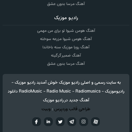
آهنگ مرسا بدون عشق
رادیو موزیک
آهنگ هومن شیوا تو برای من مهمی
آهنگ هومن شیوا مزرعه سوخته
آهنگ رویا موزیک سنه باخاندا
آهنگ ضمیر گرگینه
آهنگ مرسا بدون عشق
به سایت رسمی و اصلی رادیو موزیک خوش آمدید رادیو موزیک -
رادیوموزیک - RadioMusic - Radio Music - Radiomusics دانلود
آهنگ جدید در رادیو موزیک
طراحی قالب وردپرس
:
وبیت
آپارات
تلگرام
تويتر
اینستاگرام
لینکدین
فيسب