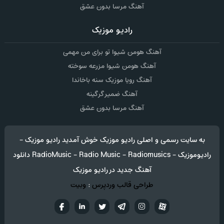
آهنگ مرسا بدون عشق
رادیو موزیک
آهنگ هومن شیوا تو برای من مهمی
آهنگ هومن شیوا مزرعه سوخته
آهنگ رویا موزیک سنه باخاندا
آهنگ ضمیر گرگینه
آهنگ مرسا بدون عشق
به سایت رسمی و اصلی رادیو موزیک خوش آمدید رادیو موزیک -
رادیوموزیک - RadioMusic - Radio Music - Radiomusics دانلود
آهنگ جدید در رادیو موزیک
طراحی قالب وردپرس
:
وبیت
آپارات
تلگرام
تويتر
اینستاگرام
لینکدین
فيسب