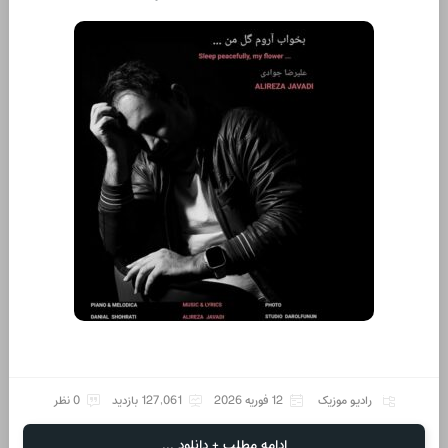
رادیو موزیک
12 فوریه 2026
127,061 بازدید
0 نظر
ادامه مطلب + دانلود ...