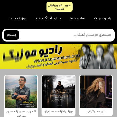
رادیو موزیک
تماس با ما
دانلود آهنگ جدید
موزیک جدید
جستجو
الن - بیوگرافی
بهزاد رضازاده - صدای تو
لقمان حسین زاده - باور
نمیکنم