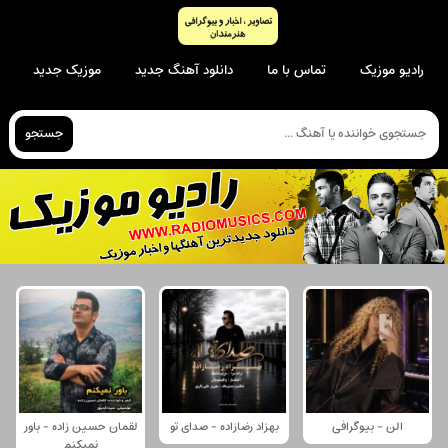
رادیو موزیک
تماس با ما
دانلود آهنگ جدید
موزیک جدید
جستجو
الن - بیوگرافی
بهزاد رضازاده - صدای تو
لقمان حسین زاده - باور
نمیکنم